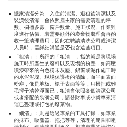
搬家清潔分為：入住前清潔、退租後清潔以及
裝潢後清潔，會依照雇主家的需要清理的坪
數、櫥櫃多寡、窗戶數量、施工狀況、作業難
度進行估價。若需要額外的廢棄物處理會再酌
收一筆清理費用，因此在聘請清洗公司或清潔
人員時，需詳細溝通是否包含這些項目。
「粗清」：所謂的「粗清」，指的就是將現場
施工時所產生的廢料以及現場的粉塵，如高壓
噴漆帶來的白色粉末灰塵、鋁窗或泥作施工時
的水泥泥塊、現場保護板的清除，而平面表面
粉塵，像是地板、櫃子表面等等，用掃把或雞
毛撢子清乾淨而已，粗清會依照各個清潔公司
或者搭配的裝潢公司，請發財車或小貨車來清
運已整理或打包的廢棄物。
「細清」：則是透過專業的工具打掃，如專業
的抺布、吸塵器、拖把等等，清理的範圍和粗
清相比，細清範圍則更多。根據專業的清潔公