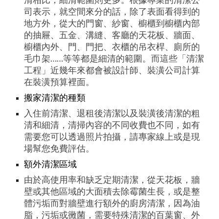
司表示，就空間來分的話，除了表面看得到的
地方外，從大的門窗、紗窗、櫥櫃到櫥櫃內部
的抽屜、五金、溝縫、客廳的天花板、牆面、
櫥櫃內外、門、門把、衣櫃的吊衣桿、廁所的
毛巾架……等等都是細清的範圍。而這些「清潔
工程」近幾年來都會被設計師、裝潢公司計算
在裝潢預算裡面。
搬家清潔的種類
入住前清潔、退租後清潔以及裝潢後清潔的粗
清和細清，清掃內容的不同收費也不同，如有
需要您可以透過照片拍攝，請專家線上或是現
場幫您免費評估。
額外清潔區域
由於高使用率和缺乏定期清潔，從天花板，牆
壁或其他區域的大面積去除霉菌生長，或是整
體污垢而對牆壁進行額外的廚房清潔，因為油
脂，污垢或黴菌，需要特殊清潔的百葉窗、外