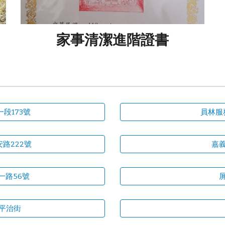
家事清潔進階證書
段173號
員林服
路222號
嘉
一路56號
平治街