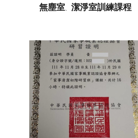
無塵室
潔淨室訓練課程
、