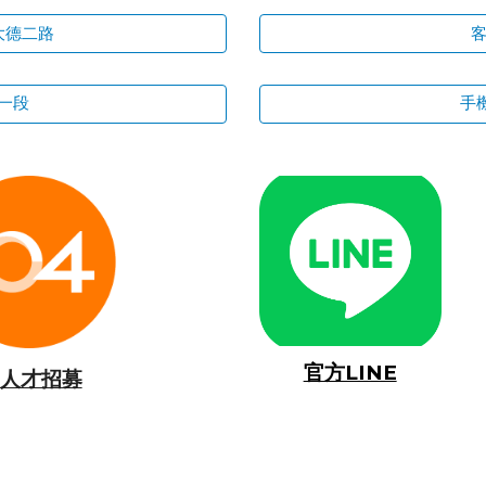
大德二路
客
一段
手機
官方LINE
4人才招募