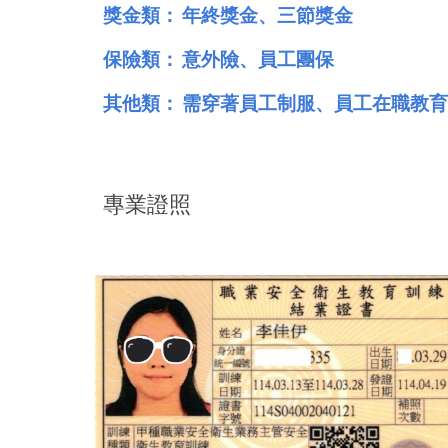
獎金類： 年終獎金、三節獎金
保險類： 意外險、員工團保
其他類： 需穿著員工制服、員工在職教
專業證照