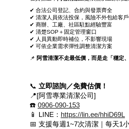
✔ 合法公司登記、合約與發票齊全
✔ 清潔人員依法投保，風險不外包給客戶
✔ 商辦、工廠、社區駐點經驗豐富
✔ 清楚SOP＋固定管理窗口
✔ 人員異動即時補位，不影響現場
✔ 可依企業需求彈性調整清潔方案
📌
阿雪清潔不走最低價，而是走「穩定
📞
立即諮詢／免費估價！
📍[阿雪專業清潔公司]
☎️
0906-090-153
📱 LINE：
https://lin.ee/hhiD69L
📅 支援每週1~7次清潔｜每天