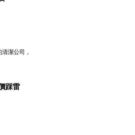
的清潔公司，
價踩雷