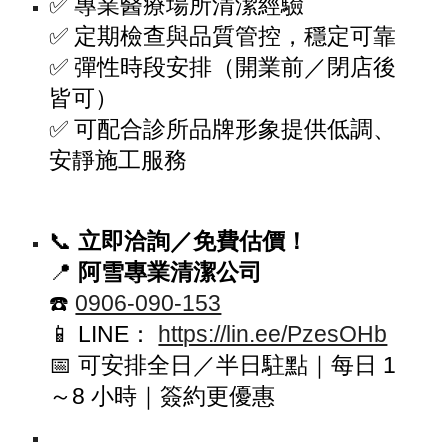
✅ 專業醫療場所清潔經驗
✅ 定期檢查與品質管控，穩定可靠
✅ 彈性時段安排（開業前／閉店後
皆可）
✅ 可配合診所品牌形象提供低調、
安靜施工服務
📞
立即洽詢／免費估價！
📍
阿雪專業清潔公司
☎️
0906-090-153
📱 LINE：
https://lin.ee/PzesOHb
📅 可安排全日／半日駐點｜每日 1
～8 小時｜簽約更優惠