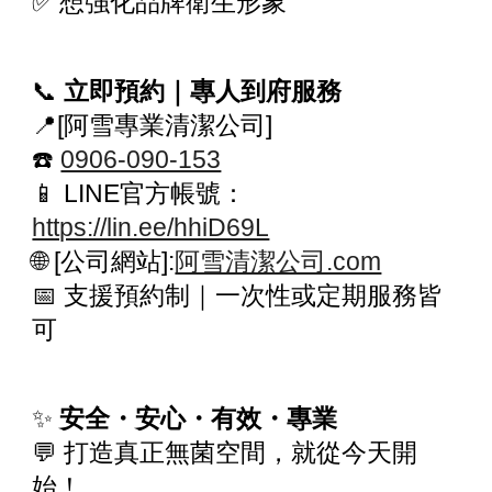
✅ 想強化品牌衛生形象
📞
立即預約｜專人到府服務
📍[阿雪專業清潔公司]
☎️
0906-090-153
📱 LINE官方帳號：
https://lin.ee/hhiD69L
🌐 [公司網站]:
阿雪清潔公司.com
📅 支援預約制｜一次性或定期服務皆
可
✨
安全・安心・有效・專業
💬 打造真正無菌空間，就從今天開
始！