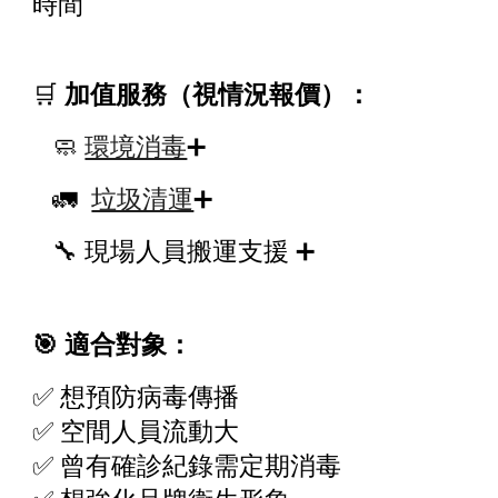
時間
🛒
加值服務（視情況報價）：
🧼
環境消毒
➕
🚛
垃圾清運
➕
🔧 現場人員搬運支援 ➕
🎯 適合對象：
✅ 想預防病毒傳播
✅ 空間人員流動大
✅ 曾有確診紀錄需定期消毒